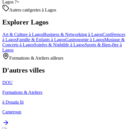
Lagos ?
+
Autres catégories à Lagos
Explorer Lagos
Art & Culture à Lagos
Business & Networking à Lagos
Conférences
à Lagos
Famille & Enfants à Lagos
Gastronomie à Lagos
Musique &
Concerts à Lagos
Soirées & Nightlife à Lagos
Sports & Bien-être à
Lagos
Formations & Ateliers ailleurs
D'autres villes
DOU
Formations & Ateliers
à Douala Iii
Cameroun