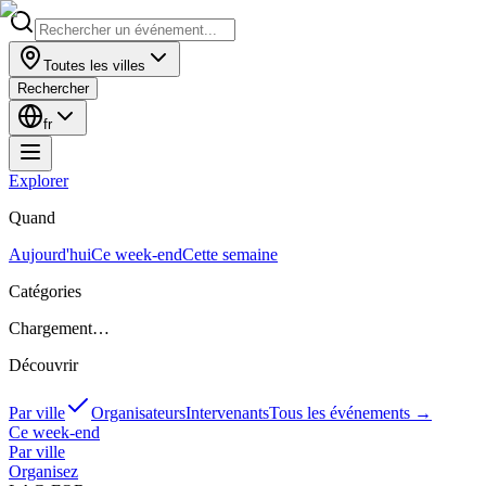
Toutes les villes
Rechercher
fr
Explorer
Quand
Aujourd'hui
Ce week-end
Cette semaine
Catégories
Chargement…
Découvrir
Par ville
Organisateurs
Intervenants
Tous les événements
→
Ce week-end
Par ville
Organisez