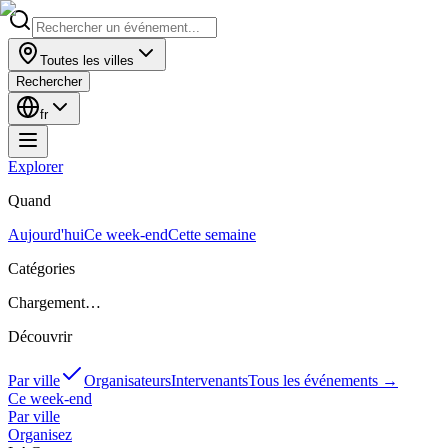
Toutes les villes
Rechercher
fr
Explorer
Quand
Aujourd'hui
Ce week-end
Cette semaine
Catégories
Chargement…
Découvrir
Par ville
Organisateurs
Intervenants
Tous les événements
→
Ce week-end
Par ville
Organisez