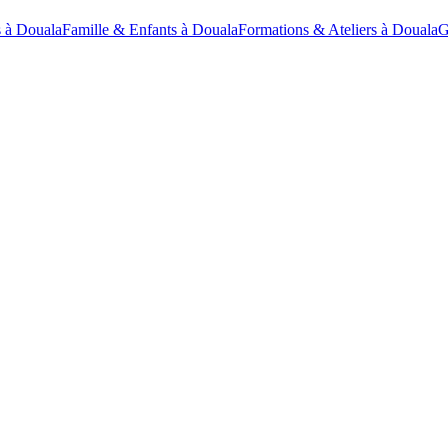
 à Douala
Famille & Enfants à Douala
Formations & Ateliers à Douala
G