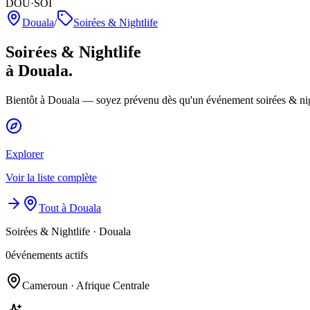
DOU·SOI
Douala
/
Soirées & Nightlife
Soirées & Nightlife
à Douala.
Bientôt à Douala — soyez prévenu dès qu'un événement soirées & nigh
Explorer
Voir la liste complète
Tout à Douala
Soirées & Nightlife
·
Douala
0
événements actifs
Cameroun · Afrique Centrale