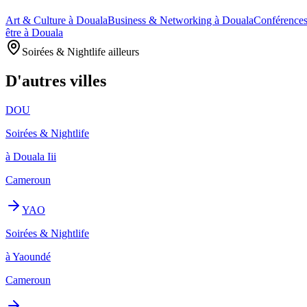
Art & Culture à Douala
Business & Networking à Douala
Conférences
être à Douala
Soirées & Nightlife ailleurs
D'autres villes
DOU
Soirées & Nightlife
à Douala Iii
Cameroun
YAO
Soirées & Nightlife
à Yaoundé
Cameroun