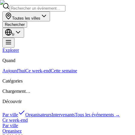
Toutes les villes
Rechercher
fr
Explorer
Quand
Aujourd'hui
Ce week-end
Cette semaine
Catégories
Chargement…
Découvrir
Par ville
Organisateurs
Intervenants
Tous les événements
→
Ce week-end
Par ville
Organisez