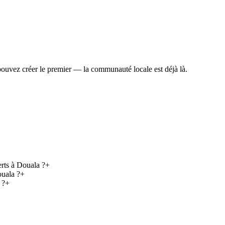
uvez créer le premier — la communauté locale est déjà là.
rts à Douala ?
+
uala ?
+
 ?
+