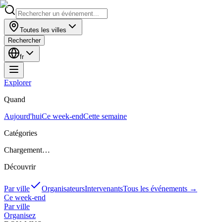
Toutes les villes
Rechercher
fr
Explorer
Quand
Aujourd'hui
Ce week-end
Cette semaine
Catégories
Chargement…
Découvrir
Par ville
Organisateurs
Intervenants
Tous les événements
→
Ce week-end
Par ville
Organisez