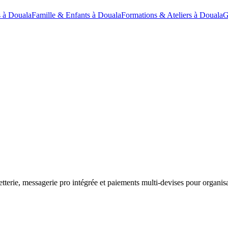
 à Douala
Famille & Enfants à Douala
Formations & Ateliers à Douala
G
etterie, messagerie pro intégrée et paiements multi-devises pour organisa