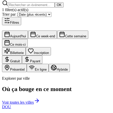
OK
1 filtre(s) actif(s)
Trier par :
Filtres
Aujourd'hui
Ce week-end
Cette semaine
Ce mois-ci
Billetterie
Inscription
Gratuit
Payant
Présentiel
En ligne
Hybride
Explorer par ville
Où ça bouge en ce moment
Voir toutes les villes
DOU