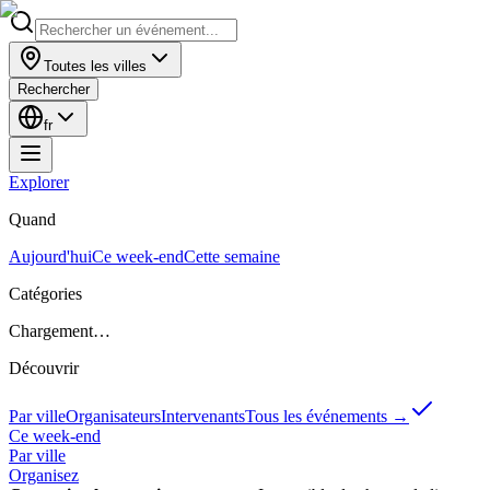
Toutes les villes
Rechercher
fr
Explorer
Quand
Aujourd'hui
Ce week-end
Cette semaine
Catégories
Chargement…
Découvrir
Par ville
Organisateurs
Intervenants
Tous les événements
→
Ce week-end
Par ville
Organisez