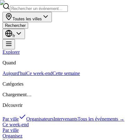
Toutes les villes
Rechercher
fr
Explorer
Quand
Aujourd'hui
Ce week-end
Cette semaine
Catégories
Chargement…
Découvrir
Par ville
Organisateurs
Intervenants
Tous les événements
→
Ce week-end
Par ville
Organisez