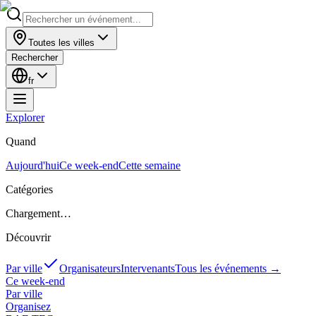
Toutes les villes
Rechercher
fr
Explorer
Quand
Aujourd'hui
Ce week-end
Cette semaine
Catégories
Chargement…
Découvrir
Par ville
Organisateurs
Intervenants
Tous les événements
→
Ce week-end
Par ville
Organisez