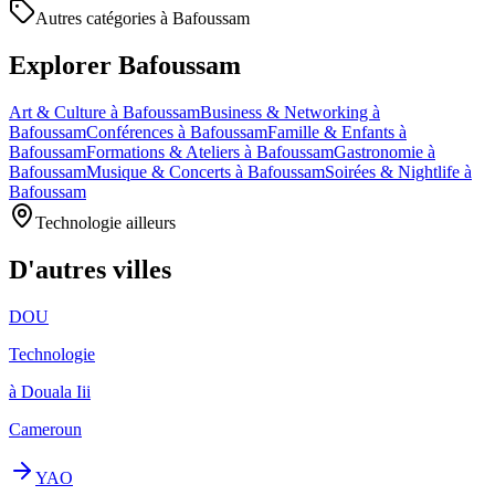
Autres catégories à Bafoussam
Explorer Bafoussam
Art & Culture à Bafoussam
Business & Networking à
Bafoussam
Conférences à Bafoussam
Famille & Enfants à
Bafoussam
Formations & Ateliers à Bafoussam
Gastronomie à
Bafoussam
Musique & Concerts à Bafoussam
Soirées & Nightlife à
Bafoussam
Technologie ailleurs
D'autres villes
DOU
Technologie
à Douala Iii
Cameroun
YAO