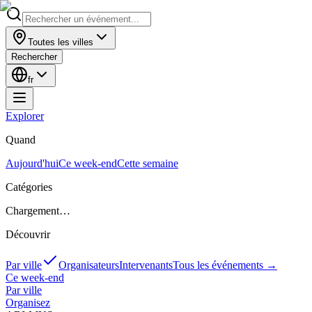
Toutes les villes
Rechercher
fr
Explorer
Quand
Aujourd'hui
Ce week-end
Cette semaine
Catégories
Chargement…
Découvrir
Par ville
Organisateurs
Intervenants
Tous les événements
→
Ce week-end
Par ville
Organisez