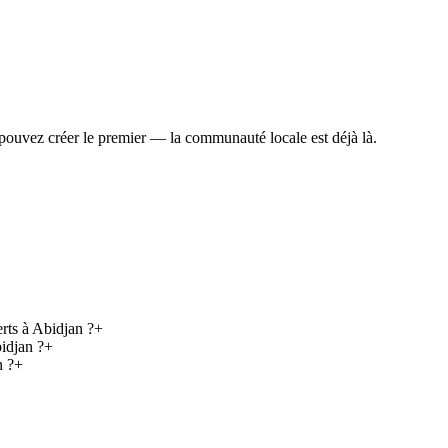
ouvez créer le premier — la communauté locale est déjà là.
rts à Abidjan ?
+
idjan ?
+
n ?
+