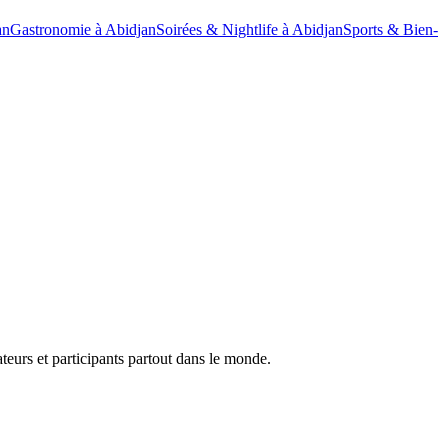
an
Gastronomie à Abidjan
Soirées & Nightlife à Abidjan
Sports & Bien-
teurs et participants partout dans le monde.