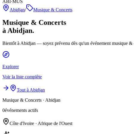
ABI·MUS
Abidjan
/
Musique & Concerts
Musique & Concerts
à Abidjan.
Bientôt à Abidjan — soyez prévenu dès qu'un événement musique & co
Explorer
Voir la liste complète
Tout à Abidjan
Musique & Concerts
·
Abidjan
0
événements actifs
Côte d'Ivoire · Afrique de l'Ouest