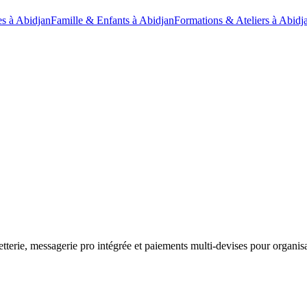
s à Abidjan
Famille & Enfants à Abidjan
Formations & Ateliers à Abidj
etterie, messagerie pro intégrée et paiements multi-devises pour organisa